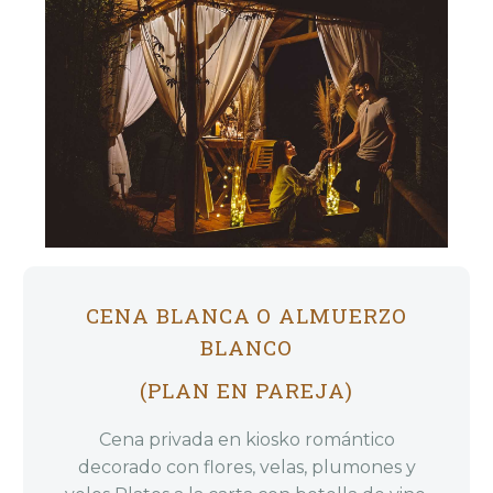
CENA BLANCA O ALMUERZO
BLANCO
(PLAN EN PAREJA)
Cena privada en kiosko romántico
decorado con flores, velas, plumones y