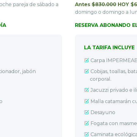
oche pareja de sábado a
Antes
$830.000
HOY $6
domingo o domingo a lun
ÍA
RESERVA ABONANDO EL
LA TARIFA INCLUYE
Carpa IMPERMEAB
icionador, jabón
Cobijas, toallas, b
corporal.
Jacuzzi privado e il
o
Malla catamarán c
Desayuno
Fogata con masme
Caminata ecológic