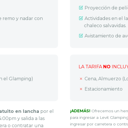
Proyección de pelí
de remo y nadar con
Actividades en el 
chaleco salvavidas.
Avistamiento de av
LA TARIFA
NO
INCLU
n el Glamping)
Cena, Almuerzo (L
Estacionamiento
atuito en lancha
por el
¡ADEMÁS!
Ofrecemos un he
para ingresar a Levit Glampin
:00pm y salida a las
ingresar por carretera o contr
era o contratar una